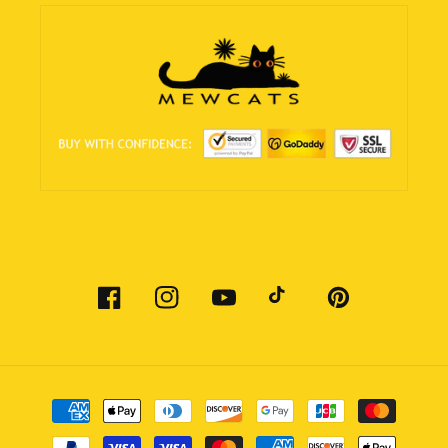
Facebook
Instagram
YouTube
TikTok
Pinterest
Formas
de