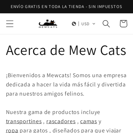
Ir
ENVÍO GRATIS EN TODA LA TIENDA - SIN IMPUESTOS
directamente
al contenido
Carrito
USD
Acerca de Mew Cats
¡Bienvenidos a Mewcats! Somos una empresa
dedicada a hacer la vida más fácil y divertida
para nuestros amigos felinos.
Nuestra gama de productos incluye
transportines
,
rascadores
,
camas
y
ropa
para gatos , diseñados para que viajar